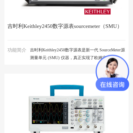
吉时利Keithley2450数字源表sourcemeter（SMU）
功能简介
吉时利Keithley2450数字源表是新一代 SourceMeter源
测量单元 (SMU) 仪器，真正实现了欧姆定律（电
流、电压和电阻）测试。Keithley2450创新的图形用
户界和先进的智能触摸屏技术，直观易用。使工程师
和科学家学习更快、工作更智能，发明更轻松。吉时
利Keithley2450数字源表sourcemeter（SMU）是一款
多功能仪器，尤其适用于表征调制解调器级半导体、
纳米级器件和材料、有机半导器件和材料、有机半导
体、印刷电子器件以及其他小尺寸和低功耗设备。