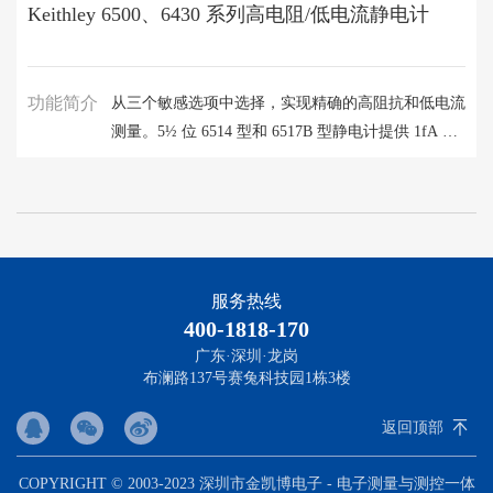
Keithley 6500、6430 系列高电阻/低电流静电计
功能简介
从三个敏感选项中选择，实现精确的高阻抗和低电流
测量。5½ 位 6514 型和 6517B 型静电计提供 1fA 灵
敏度，输入阻抗 >200TΩ 的电压测量，以及低至
10fC 的电荷测量。6½ 位 6430 型亚 fA 远程
SourceMeter SMU 仪器能够以 1aA 的灵敏度测量电
流。其噪声低、偏差小，非常适用于研究单电子器
件、高电阻纳米线和纳米管、聚合物以及电化学应
服务热线
用。
400-1818-170
广东·深圳·龙岗
布澜路137号赛兔科技园1栋3楼
返回顶部
COPYRIGHT © 2003-2023 深圳市金凯博电子 - 电子测量与测控一体