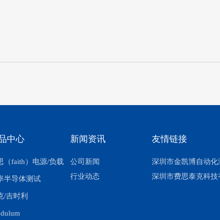
品中心
新闻资讯
友情链接
（faith）电源/负载
公司新闻
深圳市金凯博自动化
行业动态
深圳市费思泰克科技
率半导体测试
克/吉时利
ndulum