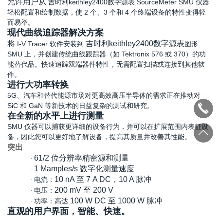
允许用户从
吉时利keithley2400数字源表 SourceMeter SMU 仪器
轻松配置和绘制数据，使 2 个、3 个和 4 个终端设备的特性变得轻
而易举。
现代曲线追踪器解决方案
将
吉时利keithley2400数字源表
I-V Tracer 软件安装到
图形
SMU 上，并创建传统曲线跟踪器（如 Tektronix 576 或 370）的功
能替代品。快速追踪双端器件特性，无需配置扫描或连接到其他软
件。
进行大功率转换
5G、汽车和替代能源市场对更高效高压半导体的需求正在推动对
SiC 和 GaN 等新技术的日益复杂的测试和研究。
在全新的水平上进行测量
SMU 仪器可以捕获更详细的设备行为，并可以在扩展范围内表征设
备，因此您可以更好地了解设备，提高其质量并改善其性能。
突出
61/2 位分辨率精密源和测量
·
1 Mamples/s 数字化测量速度
·
10 nA 至 7 A DC，10 A 脉冲
电流：
·
200 mV 至 200 V
电压：
·
100 W DC 至 1000 W 脉冲
功率：高达
·
直观的用户界面，智能、快速。