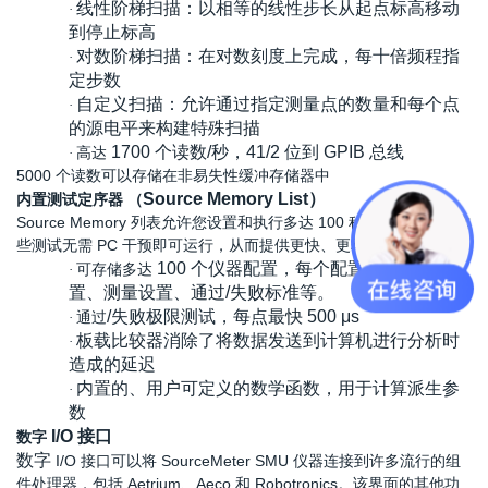
线性阶梯扫描：以相等的线性步长从起点标高移动
·
到停止标高
对数阶梯扫描：在对数刻度上完成，每十倍频程指
·
定步数
自定义扫描：允许通过指定测量点的数量和每个点
·
的源电平来构建特殊扫描
1700 个读数/秒，41/2 位到 GPIB 总线
高达
·
5000 个读数可以存储在非易失性缓冲存储器中
Source Memory List）
内置测试定序器
（
Source Memory 列表允许您设置和执行多达 100 种不同的测试，这
些测试无需 PC 干预即可运行，从而提供更快、更轻松的测试。
100 个仪器配置，每个配置都包含源设
可存储多达
·
置、测量设置、通过/失败标准等。
/失败极限测试，每点最快 500 μs
通过
·
板载比较器消除了将数据发送到计算机进行分析时
·
造成的延迟
内置的、用户可定义的数学函数，用于计算派生参
·
数
I/O 接口
数字
数字
I/O 接口可以将 SourceMeter SMU 仪器连接到许多流行的组
件处理器，包括 Aetrium、Aeco 和 Robotronics。该界面的其他功