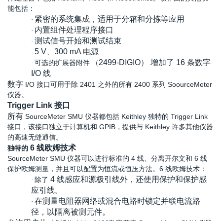
能包括：
紧密的系统集成，适用于分箱和分拣等应用
·
内置组件处理程序接口
·
测试信号开始和测试结束
·
5 V、300 mA 电源
·
2499-DIGIO） 增加了 16 条数字
可选的扩展器附件
（
·
I/O 线
数字
I/O 接口可用于除 2401 之外的所有 2400 系列 SoourceMeter
仪器。
Trigger Link 接口
所有
SourceMeter SMU 仪器都包括 Keithley 独特的 Trigger Link
接口，该接口独立于计算机和 GPIB，提供与 Keithley 许多其他仪器
的高速无缝通信。
6 线欧姆技术
独特的
SourceMeter SMU 仪器可以进行标准的 4 线、分离开尔文和 6 线
保护欧姆测量，并且可以配置为恒流或恒压方法。6 线欧姆技术：
4 线感应和源极引线外，还使用保护和保护感
除了
·
应引线。
在测量电阻器网络或混合电路时锁定并联电流路
·
径，以隔离被测元件。