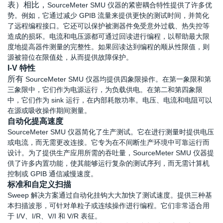
表）相比，
SourceMeter SMU 仪器的紧密耦合特性提供了许多优
势。例如，它通过减少 GPIB 流量来提供更快的测试时间，并简化
了远程编程接口。它还可以保护被测器件免受意外过载、热失控等
造成的损坏。电流和电压源都可通过回读进行编程，以帮助最大限
度地提高器件测量的完整性。如果回读达到编程的顺从性限值，则
源被箝位在限值处，从而提供故障保护。
I-V 特性
所有
SourceMeter SMU 仪器均提供四象限操作。在第一象限和第
三象限中，它们作为电源运行，为负载供电。在第二和第四象限
中，它们作为 sink 运行，在内部耗散功率。电压、电流和电阻可以
在源或吸收操作期间测量。
自动化提高速度
SourceMeter SMU 仪器简化了生产测试。它在进行测量时提供电压
或电流，而无需更改连接。它专为在不间断生产环境中可靠运行而
设计。为了提供生产应用所需的吞吐量，SourceMeter SMU 仪器提
供了许多内置功能，使其能够运行复杂的测试序列，而无需计算机
控制或 GPIB 通信减慢速度。
标准和自定义扫描
Sweep 解决方案通过自动化挂钩大大加快了测试速度。提供三种基
本扫描波形，可针对单粒子或连续操作进行编程。它们非常适合用
于 I/V、I/R、V/I 和 V/R 表征。