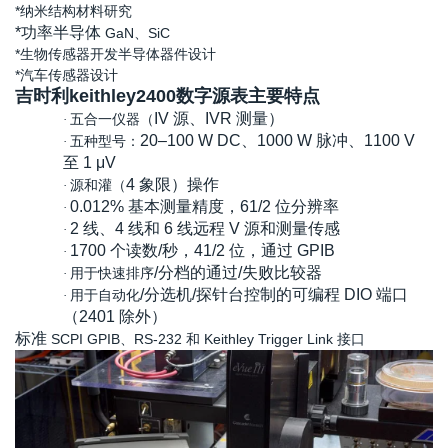
*纳米结构材料研究
*功率半导体
GaN、SiC
*生物传感器开发半导体器件设计
*汽车传感器设计
吉时利keithley2400数字源表
主要特点
IV 源、IVR 测量）
五合一仪器（
·
20–100 W DC、1000 W 脉冲、1100 V
五种型号：
·
至 1 μV
4 象限）操作
源和灌（
·
0.012% 基本测量精度，61/2 位分辨率
·
2 线、4 线和 6 线远程 V 源和测量传感
·
1700 个读数/秒，41/2 位，通过 GPIB
·
/分档的通过/失败比较器
用于快速排序
·
/分选机/探针台控制的可编程 DIO 端口
用于自动化
·
（2401 除外）
标准
SCPI GPIB、RS-232 和 Keithley Trigger Link 接口